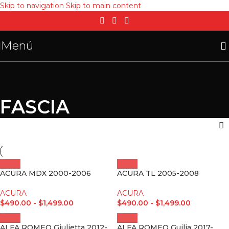
Skip to navigation
Skip to main content
Menú
FASCIA
ACURA MDX 2000-2006
ACURA TL 2005-2008
ACURA
ACURA
$
490.00
-
$
1,499.00
$
490.00
-
$
1,499.00
ALFA ROMEO Giulietta 2012-
ALFA ROMEO Guilia 2017-