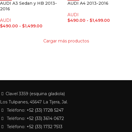
AUDI A3 Sedan y HB 2013-
AUDI A4 2013-2016
2016
AUDI
AUDI
$
490.00
-
$
1,499.00
$
490.00
-
$
1,499.00
Cargar más productos
Clavel 3359 (esquina gladiola)
Los Tulipanes, 45647 La Tijera, Jal.
Teléfono:
+52 (33) 1728 5247
Teléfono:
+52 (33) 3614 0672
Teléfono:
+52 (33) 1732 7513