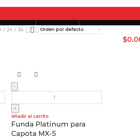
9
24
36
t y Rebajas
Conócenos
0
artículos
/
$
0.0
-
+
Añadir al carrito
Funda Platinum para
Capota MX-5