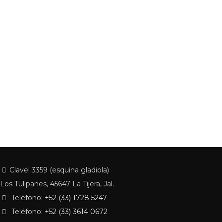
Clavel 3359 (esquina gladiola)
Los Tulipanes, 45647 La Tijera, Jal.
Teléfono:
+52 (33) 1728 5247
Teléfono:
+52 (33) 3614 0672