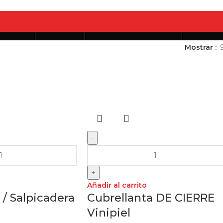
Mostrar
tifaces
Fundas
Otros Productos
Outle
-
+
Añadir al carrito
 / Salpicadera
Cubrellanta DE CIERRE
Vinipiel