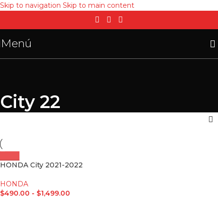
Skip to navigation
Skip to main content
Menú
City 22
HONDA City 2021-2022
HONDA
$
490.00
-
$
1,499.00