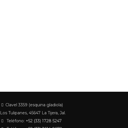
Clavel 3359 (esquina gladiola)
Los Tulipanes, 45647 La Tijera, Jal.
Teléfono:
+52 (33) 1728 5247