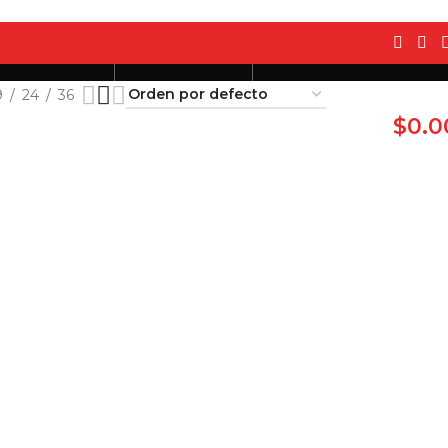
9
24
36
t y Rebajas
Conócenos
0
artículos
/
$
0.0