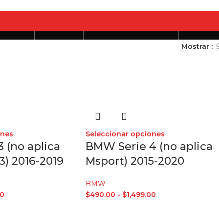
Mostrar
tifaces
Fundas
Otros Productos
Outle
ones
Seleccionar opciones
 (no aplica
BMW Serie 4 (no aplica
3) 2016-2019
Msport) 2015-2020
BMW
00
$
490.00
-
$
1,499.00