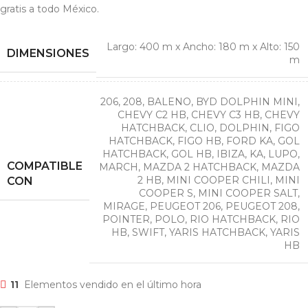
gratis a todo México.
Largo: 400 m x Ancho: 180 m x Alto: 150
DIMENSIONES
m
206
,
208
,
BALENO
,
BYD DOLPHIN MINI
,
CHEVY C2 HB
,
CHEVY C3 HB
,
CHEVY
HATCHBACK
,
CLIO
,
DOLPHIN
,
FIGO
HATCHBACK
,
FIGO HB
,
FORD KA
,
GOL
HATCHBACK
,
GOL HB
,
IBIZA
,
KA
,
LUPO
,
COMPATIBLE
MARCH
,
MAZDA 2 HATCHBACK
,
MAZDA
2 HB
,
MINI COOPER CHILI
,
MINI
CON
COOPER S
,
MINI COOPER SALT
,
MIRAGE
,
PEUGEOT 206
,
PEUGEOT 208
,
POINTER
,
POLO
,
RIO HATCHBACK
,
RIO
HB
,
SWIFT
,
YARIS HATCHBACK
,
YARIS
HB
11
Elementos vendido en el último hora