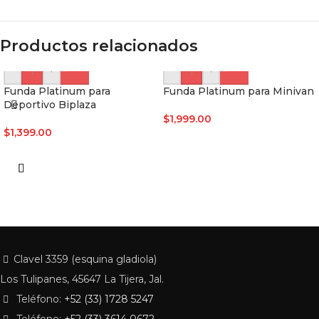
Productos relacionados
-
+
-
+
Funda Platinum para
Funda Platinum para Minivan
Deportivo Biplaza
$
1,999.00
$
1,399.00
Clavel 3359 (esquina gladiola)
Los Tulipanes, 45647 La Tijera, Jal.
Teléfono:
+52 (33) 1728 5247