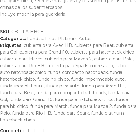
cualquier clima, 3 veces más grueso y resistente que las fundas
chinas de los supermercados.
Incluye mochila para guardarla.
SKU:
CB-PLA-HBCH
Categorías:
Fundas
,
Línea Platinum Autos
Etiquetas:
cubierta para Aveo HB
,
cubierta para Beat
,
cubierta
para Gol
,
cubierta para Grand i10
,
cubierta para hatchback chico
,
cubierta para March
,
cubierta para Mazda 2
,
cubierta para Polo
,
cubierta para Rio HB
,
cubierta para Spark
,
cubre auto
,
cubre
auto hatchback chico
,
funda compacto hatchback
,
funda
hatchback chico
,
funda hb chico
,
funda impermeable auto
,
funda linea platinum
,
funda para auto
,
funda para Aveo HB
,
funda para Beat
,
funda para compacto hatchback
,
funda para
Gol
,
funda para Grand i10
,
funda para hatchback chico
,
funda
para hb chico
,
funda para March
,
funda para Mazda 2
,
funda para
Polo
,
funda para Rio HB
,
funda para Spark
,
funda platinum
hatchback chico
Compartir: