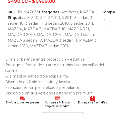
$
490.00
-
$
1,499.00
SKU:
JD-MAZ033
Categorías:
Antifaces
,
MAZDA
Compar
Etiquetas:
3
,
3 10
,
3 11
,
3 2010
,
3 2011
,
3 sedan
,
3
sedan 10
,
3 sedan 11
,
3 sedan 2010
,
3 sedan 2011
,
MAZDA
,
MAZDA 3
,
MAZDA 3 10
,
MAZDA 3 11
,
MAZDA 3 2010
,
MAZDA 3 2011
,
MAZDA 3 sedan
,
MAZDA 3 sedan 10
,
MAZDA 3 sedan 11
,
MAZDA 3
sedan 2010
,
MAZDA 3 sedan 2011
El mejor balance entre protección y estética.
Protege el frente de tu auto de todas las anomalías del
camino.
A la medida Transpirable Repelente.
Diseñado en 2 piezas (cofre y fascia).
Fabricado en vinipiel afelpado y repelente.
Disponible en dos versiones estándar o premium.
Envío a todos los paises
Compra a MSI con
Entrega de 1 a 4 días
tarjeta de crédito