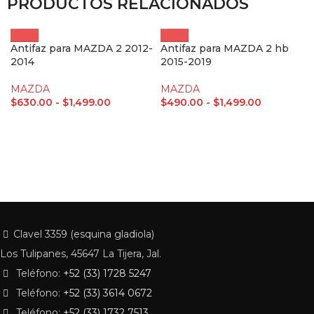
PRODUCTOS RELACIONADOS
Antifaz para MAZDA 2 2012-
Antifaz para MAZDA 2 hb
2014
2015-2019
MAZDA
MAZDA
$
630.00
-
$
1,499.00
$
490.00
-
$
1,499.00
Clavel 3359 (esquina gladiola)
Los Tulipanes, 45647 La Tijera, Jal.
Teléfono:
+52 (33) 1728 5247
Teléfono:
+52 (33) 3614 0672
Teléfono:
+52 (33) 1732 7513