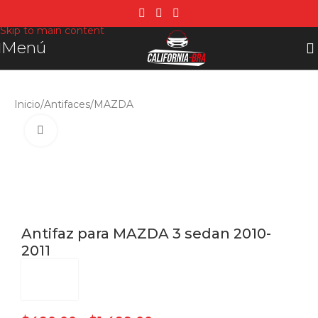
Skip to navigation
Skip to main content
Menú
Inicio
/
Antifaces
/
MAZDA
Click para agrandar
Antifaz para MAZDA 3 sedan 2010-
2011