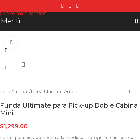
Skip to navigation
Skip to main content
Menú
Click para agrandar
Inicio
/
Fundas
/
Linea Ultimate Autos
Funda Ultimate para Pick-up Doble Cabina
Mini
$
1,299.00
Funda para pick-up hecha a la medida. Protege tu camioneta