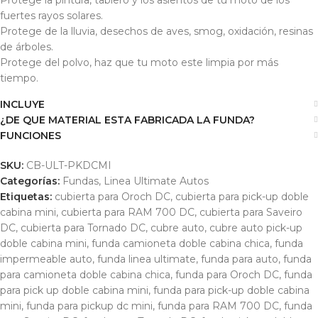
Protege la pintura, tablero y los asientos de tu moto de los
fuertes rayos solares.
Protege de la lluvia, desechos de aves, smog, oxidación, resinas
de árboles.
Protege del polvo, haz que tu moto este limpia por más
tiempo.
INCLUYE
¿DE QUE MATERIAL ESTA FABRICADA LA FUNDA?
FUNCIONES
SKU:
CB-ULT-PKDCMI
Categorías:
Fundas
,
Linea Ultimate Autos
Etiquetas:
cubierta para Oroch DC
,
cubierta para pick-up doble
cabina mini
,
cubierta para RAM 700 DC
,
cubierta para Saveiro
DC
,
cubierta para Tornado DC
,
cubre auto
,
cubre auto pick-up
doble cabina mini
,
funda camioneta doble cabina chica
,
funda
impermeable auto
,
funda linea ultimate
,
funda para auto
,
funda
para camioneta doble cabina chica
,
funda para Oroch DC
,
funda
para pick up doble cabina mini
,
funda para pick-up doble cabina
mini
,
funda para pickup dc mini
,
funda para RAM 700 DC
,
funda