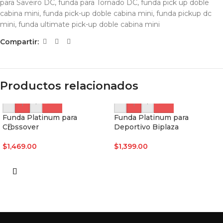
para Saveiro DC
,
funda para Tornado DC
,
funda pick up doble
cabina mini
,
funda pick-up doble cabina mini
,
funda pickup dc
mini
,
funda ultimate pick-up doble cabina mini
Compartir:
Productos relacionados
-
+
-
+
Funda Platinum para
Funda Platinum para
Crossover
Deportivo Biplaza
$
1,469.00
$
1,399.00