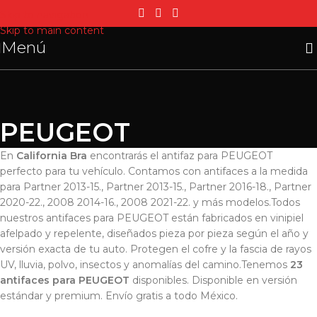
Skip to navigation
Skip to main content
Menú
PEUGEOT
En
California Bra
encontrarás el antifaz para PEUGEOT
perfecto para tu vehículo. Contamos con antifaces a la medida
para Partner 2013-15., Partner 2013-15., Partner 2016-18., Partner
2020-22., 2008 2014-16., 2008 2021-22. y más modelos.Todos
nuestros antifaces para PEUGEOT están fabricados en vinipiel
afelpado y repelente, diseñados pieza por pieza según el año y
versión exacta de tu auto. Protegen el cofre y la fascia de rayos
UV, lluvia, polvo, insectos y anomalías del camino.Tenemos
23
antifaces para PEUGEOT
disponibles. Disponible en versión
estándar y premium. Envío gratis a todo México.