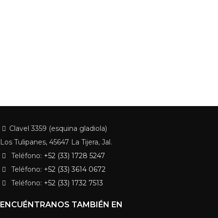
Clavel 3359 (esquina gladiola)
Los Tulipanes, 45647 La Tijera, Jal.
Teléfono:
+52 (33) 1728 5247
Teléfono:
+52 (33) 3614 0672
Teléfono:
+52 (33) 1732 7513
ENCUÉNTRANOS TAMBIÉN EN