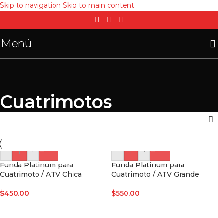
Skip to navigation
Skip to main content
Menú
Cuatrimotos
-
+
-
+
Funda Platinum para
Funda Platinum para
Cuatrimoto / ATV Chica
Cuatrimoto / ATV Grande
$
450.00
$
550.00