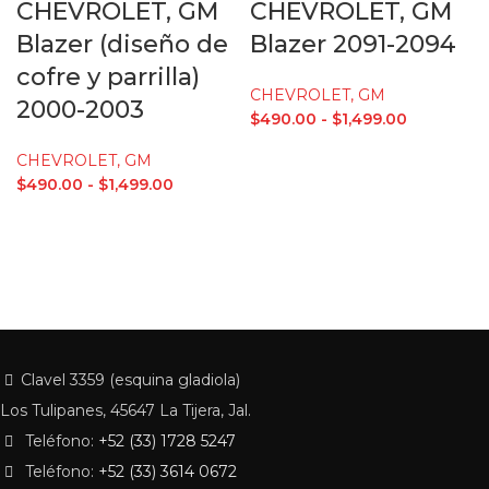
CHEVROLET, GM
CHEVROLET, GM
Blazer (diseño de
Blazer 2091-2094
cofre y parrilla)
CHEVROLET, GM
2000-2003
$
490.00
-
$
1,499.00
CHEVROLET, GM
$
490.00
-
$
1,499.00
Clavel 3359 (esquina gladiola)
Los Tulipanes, 45647 La Tijera, Jal.
Teléfono:
+52 (33) 1728 5247
Teléfono:
+52 (33) 3614 0672