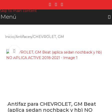
Skip to navigation
Skip to main content
Menú
Inicio
/
Antifaces
/
CHEVROLET, GM
Click para agrandar
Antifaz para CHEVROLET, GM Beat
(aplica sedan nochback y hb) NO