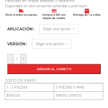
Fabricado en vinipiel afelpado y repelente.
Disponible en dos versiones estándar o premium.
Envío a todos los paises
Compra a MSI con
Entrega de 1 a 4 días
tarjeta de crédito
APLICACIÓN
VERSIÓN
-
+
AÑADIR AL CARRITO
COSTO DE ENVÍO
1 - 2 PIEZAS
3 PIEZAS O MÁS
$150.00
ENVÍO GRATIS