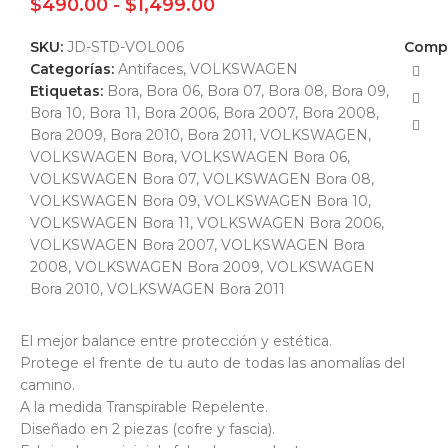
$
490.00
-
$
1,499.00
SKU:
JD-STD-VOL006
Compa
Categorías:
Antifaces
,
VOLKSWAGEN
Etiquetas:
Bora
,
Bora 06
,
Bora 07
,
Bora 08
,
Bora 09
,
Bora 10
,
Bora 11
,
Bora 2006
,
Bora 2007
,
Bora 2008
,
Bora 2009
,
Bora 2010
,
Bora 2011
,
VOLKSWAGEN
,
VOLKSWAGEN Bora
,
VOLKSWAGEN Bora 06
,
VOLKSWAGEN Bora 07
,
VOLKSWAGEN Bora 08
,
VOLKSWAGEN Bora 09
,
VOLKSWAGEN Bora 10
,
VOLKSWAGEN Bora 11
,
VOLKSWAGEN Bora 2006
,
VOLKSWAGEN Bora 2007
,
VOLKSWAGEN Bora
2008
,
VOLKSWAGEN Bora 2009
,
VOLKSWAGEN
Bora 2010
,
VOLKSWAGEN Bora 2011
El mejor balance entre protección y estética.
Protege el frente de tu auto de todas las anomalías del
camino.
A la medida Transpirable Repelente.
Diseñado en 2 piezas (cofre y fascia).