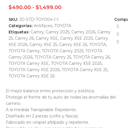
$
490.00
-
$
1,499.00
SKU:
JD-STD-TOY004-1-1
Compar
Categorías:
Antifaces
,
TOYOTA
Etiquetas:
Camry
,
Camry 2025
,
Camry 2026
,
Camry
25
,
Camry 26
,
Camry XSE
,
Camry XSE 2025
,
Camry
XSE 2026
,
Camry XSE 25
,
Camry XSE 26
,
TOYOTA
,
TOYOTA Camry
,
TOYOTA Camry 2025
,
TOYOTA
Camry 2026
,
TOYOTA Camry 25
,
TOYOTA Camry 26
,
TOYOTA Camry XSE
,
TOYOTA Camry XSE 2025
,
TOYOTA Camry XSE 2026
,
TOYOTA Camry XSE 25
,
TOYOTA Camry XSE 26
El mejor balance entre protección y estética.
Protege el frente de tu auto de todas las anomalías del
camino.
A la medida Transpirable Repelente.
Diseñado en 2 piezas (cofre y fascia).
Fabricado en vinipiel afelpado y repelente.