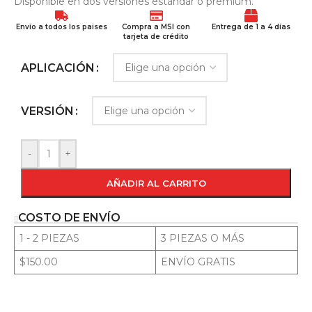
Disponible en dos versiones estándar o premium.
Envío a todos los paises
Compra a MSI con
Entrega de 1 a 4 días
tarjeta de crédito
APLICACIÓN
VERSIÓN
-
+
AÑADIR AL CARRITO
COSTO DE ENVÍO
1 - 2 PIEZAS
3 PIEZAS O MÁS
$150.00
ENVÍO GRATIS