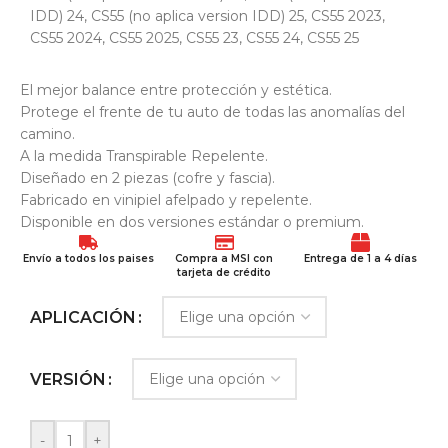
IDD) 24
,
CS55 (no aplica version IDD) 25
,
CS55 2023
,
CS55 2024
,
CS55 2025
,
CS55 23
,
CS55 24
,
CS55 25
El mejor balance entre protección y estética.
Protege el frente de tu auto de todas las anomalías del
camino.
A la medida Transpirable Repelente.
Diseñado en 2 piezas (cofre y fascia).
Fabricado en vinipiel afelpado y repelente.
Disponible en dos versiones estándar o premium.
Envío a todos los paises
Compra a MSI con
Entrega de 1 a 4 días
tarjeta de crédito
APLICACIÓN
VERSIÓN
-
+