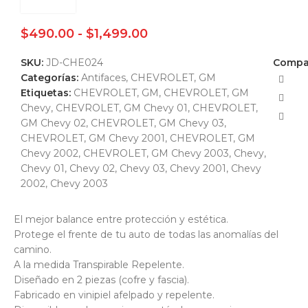
$
490.00
-
$
1,499.00
SKU:
JD-CHE024
Compar
Categorías:
Antifaces
,
CHEVROLET, GM
Etiquetas:
CHEVROLET, GM
,
CHEVROLET, GM
Chevy
,
CHEVROLET, GM Chevy 01
,
CHEVROLET,
GM Chevy 02
,
CHEVROLET, GM Chevy 03
,
CHEVROLET, GM Chevy 2001
,
CHEVROLET, GM
Chevy 2002
,
CHEVROLET, GM Chevy 2003
,
Chevy
,
Chevy 01
,
Chevy 02
,
Chevy 03
,
Chevy 2001
,
Chevy
2002
,
Chevy 2003
El mejor balance entre protección y estética.
Protege el frente de tu auto de todas las anomalías del
camino.
A la medida Transpirable Repelente.
Diseñado en 2 piezas (cofre y fascia).
Fabricado en vinipiel afelpado y repelente.