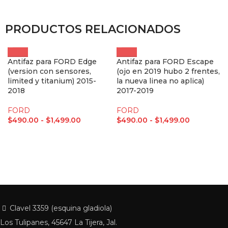
PRODUCTOS RELACIONADOS
Antifaz para FORD Edge
Antifaz para FORD Escape
(version con sensores,
(ojo en 2019 hubo 2 frentes,
limited y titanium) 2015-
la nueva linea no aplica)
2018
2017-2019
FORD
FORD
$
490.00
-
$
1,499.00
$
490.00
-
$
1,499.00
Clavel 3359 (esquina gladiola)
Los Tulipanes, 45647 La Tijera, Jal.