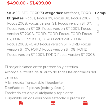
$
490.00
-
$
1,499.00
SKU:
JD-STD-FOR055
Categorías:
Antifaces
,
FORD
Compa
Etiquetas:
Focus
,
Focus 07
,
Focus 08
,
Focus 2007
,
Focus 2008
,
Focus version ST
,
Focus version ST 07
,
Focus version ST 08
,
Focus version ST 2007
,
Focus
version ST 2008
,
FORD
,
FORD Focus
,
FORD Focus
07
,
FORD Focus 08
,
FORD Focus 2007
,
FORD
Focus 2008
,
FORD Focus version ST
,
FORD Focus
version ST 07
,
FORD Focus version ST 08
,
FORD
Focus version ST 2007
,
FORD Focus version ST 2008
El mejor balance entre protección y estética.
Protege el frente de tu auto de todas las anomalías del
camino.
A la medida Transpirable Repelente.
Diseñado en 2 piezas (cofre y fascia).
Fabricado en vinipiel afelpado y repelente.
Disponible en dos versiones estándar o premium.