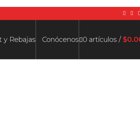
t y Rebajas
Conócenos
0
artículos
/
$
0.0