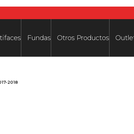
tifaces
Fundas
Otros Productos
Outle
017-2018