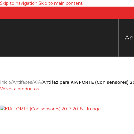
Skip to navigation
Skip to main content
An
Inicio
/
Antifaces
/
KIA
/
Antifaz para KIA FORTE (Con sensores) 2
Volver a productos