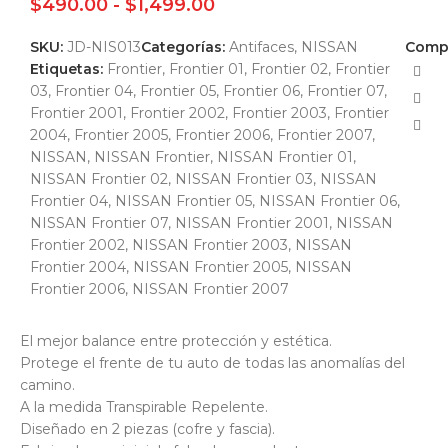
$
490.00
-
$
1,499.00
SKU:
JD-NIS013
Categorías:
Antifaces
,
NISSAN
Compa
Etiquetas:
Frontier
,
Frontier 01
,
Frontier 02
,
Frontier
03
,
Frontier 04
,
Frontier 05
,
Frontier 06
,
Frontier 07
,
Frontier 2001
,
Frontier 2002
,
Frontier 2003
,
Frontier
2004
,
Frontier 2005
,
Frontier 2006
,
Frontier 2007
,
NISSAN
,
NISSAN Frontier
,
NISSAN Frontier 01
,
NISSAN Frontier 02
,
NISSAN Frontier 03
,
NISSAN
Frontier 04
,
NISSAN Frontier 05
,
NISSAN Frontier 06
,
NISSAN Frontier 07
,
NISSAN Frontier 2001
,
NISSAN
Frontier 2002
,
NISSAN Frontier 2003
,
NISSAN
Frontier 2004
,
NISSAN Frontier 2005
,
NISSAN
Frontier 2006
,
NISSAN Frontier 2007
El mejor balance entre protección y estética.
Protege el frente de tu auto de todas las anomalías del
camino.
A la medida Transpirable Repelente.
Diseñado en 2 piezas (cofre y fascia).