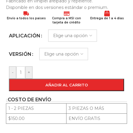
Fabricado en vinipiel afelpado y repelente.
Disponible en dos versiones estándar o premium.
Envío a todos los paises
Compra a MSI con
Entrega de 1 a 4 días
tarjeta de crédito
APLICACIÓN
VERSIÓN
-
+
AÑADIR AL CARRITO
COSTO DE ENVÍO
1 - 2 PIEZAS
3 PIEZAS O MÁS
$150.00
ENVÍO GRATIS