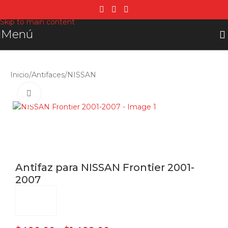
Skip to navigation
Skip to main content
Menú
Inicio
/
Antifaces
/
NISSAN
Click para agrandar
Antifaz para NISSAN Frontier 2001-
2007