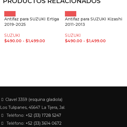
PRODUCTOS RELACIONADOS
Antifaz para SUZUKI Ertiga
Antifaz para SUZUKI Kizashi
2019-2025
2011-2013
SUZUKI
SUZUKI
$
490.00
-
$
1,499.00
$
490.00
-
$
1,499.00
Clavel 3359 (esquina gladiola)
Los Tulipanes, 45647 La Tijera, Jal.
Teléfono:
+52 (33) 1728 5247
Teléfono:
+52 (33) 3614 0672