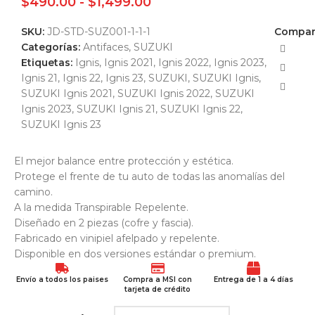
$
490.00
-
$
1,499.00
SKU:
JD-STD-SUZ001-1-1-1
Compart
Categorías:
Antifaces
,
SUZUKI
Etiquetas:
Ignis
,
Ignis 2021
,
Ignis 2022
,
Ignis 2023
,
Ignis 21
,
Ignis 22
,
Ignis 23
,
SUZUKI
,
SUZUKI Ignis
,
SUZUKI Ignis 2021
,
SUZUKI Ignis 2022
,
SUZUKI
Ignis 2023
,
SUZUKI Ignis 21
,
SUZUKI Ignis 22
,
SUZUKI Ignis 23
El mejor balance entre protección y estética.
Protege el frente de tu auto de todas las anomalías del
camino.
A la medida Transpirable Repelente.
Diseñado en 2 piezas (cofre y fascia).
Fabricado en vinipiel afelpado y repelente.
Disponible en dos versiones estándar o premium.
Envío a todos los paises
Compra a MSI con
Entrega de 1 a 4 días
tarjeta de crédito