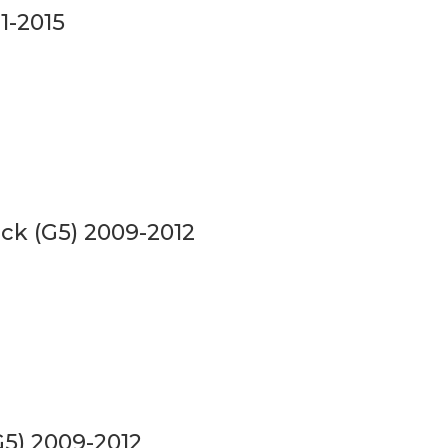
1-2015
k (G5) 2009-2012
5) 2009-2012