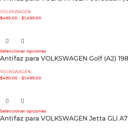
VOLKSWAGEN
$
490.00
-
$
1,499.00
Seleccionar opciones
Antifaz para VOLKSWAGEN Golf (A2) 198
VOLKSWAGEN
$
490.00
-
$
1,499.00
Seleccionar opciones
Antifaz para VOLKSWAGEN Jetta GLI A7