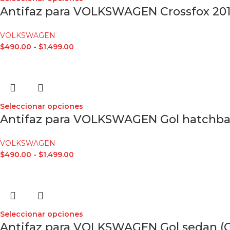
Antifaz para VOLKSWAGEN Crossfox 201
VOLKSWAGEN
$
490.00
-
$
1,499.00
Seleccionar opciones
Antifaz para VOLKSWAGEN Gol hatchbac
VOLKSWAGEN
$
490.00
-
$
1,499.00
Seleccionar opciones
Antifaz para VOLKSWAGEN Gol sedan (G