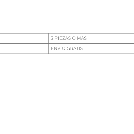
3 PIEZAS O MÁS
ENVÍO GRATIS