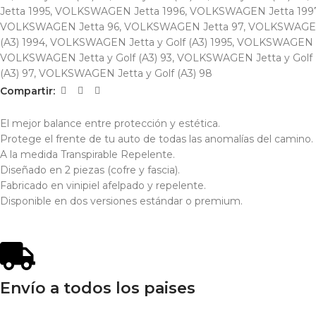
Jetta 1995
,
VOLKSWAGEN Jetta 1996
,
VOLKSWAGEN Jetta 199
VOLKSWAGEN Jetta 96
,
VOLKSWAGEN Jetta 97
,
VOLKSWAGEN
(A3) 1994
,
VOLKSWAGEN Jetta y Golf (A3) 1995
,
VOLKSWAGEN Jet
VOLKSWAGEN Jetta y Golf (A3) 93
,
VOLKSWAGEN Jetta y Golf 
(A3) 97
,
VOLKSWAGEN Jetta y Golf (A3) 98
Compartir:
El mejor balance entre protección y estética.
Protege el frente de tu auto de todas las anomalías del camino.
A la medida Transpirable Repelente.
Diseñado en 2 piezas (cofre y fascia).
Fabricado en vinipiel afelpado y repelente.
Disponible en dos versiones estándar o premium.
Envío a todos los paises