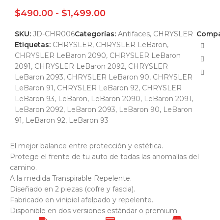
$
490.00
-
$
1,499.00
SKU:
JD-CHR006
Categorías:
Antifaces
,
CHRYSLER
Compar
Etiquetas:
CHRYSLER
,
CHRYSLER LeBaron
,
CHRYSLER LeBaron 2090
,
CHRYSLER LeBaron
2091
,
CHRYSLER LeBaron 2092
,
CHRYSLER
LeBaron 2093
,
CHRYSLER LeBaron 90
,
CHRYSLER
LeBaron 91
,
CHRYSLER LeBaron 92
,
CHRYSLER
LeBaron 93
,
LeBaron
,
LeBaron 2090
,
LeBaron 2091
,
LeBaron 2092
,
LeBaron 2093
,
LeBaron 90
,
LeBaron
91
,
LeBaron 92
,
LeBaron 93
El mejor balance entre protección y estética.
Protege el frente de tu auto de todas las anomalías del
camino.
A la medida Transpirable Repelente.
Diseñado en 2 piezas (cofre y fascia).
Fabricado en vinipiel afelpado y repelente.
Disponible en dos versiones estándar o premium.