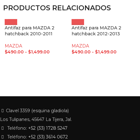
PRODUCTOS RELACIONADOS
Antifaz para MAZDA 2
Antifaz para MAZDA 2
hatchback 2010-2011
hatchback 2012-2013
MAZDA
MAZDA
$
490.00
-
$
1,499.00
$
490.00
-
$
1,499.00
Clavel 3359 (esquina gladiola)
Los Tulipanes, 45647 La Tijera, Jal.
Teléfono:
+52 (33) 1728 5247
Teléfono:
+52 (33) 3614 0672