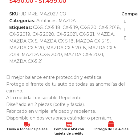
$
490.00
-
$
1,499.00
SKU:
JD-PRE-MAZ027-CO
Compar
Categorías:
Antifaces
,
MAZDA
Etiquetas:
CX-5
,
CX-5 18
,
CX-5 19
,
CX-5 20
,
CX-5 2018
,
CX-5 2019
,
CX-5 2020
,
CX-5 2021
,
CX-5 21
,
MAZDA
,
MAZDA CX-5
,
MAZDA CX-5 18
,
MAZDA CX-5 19
,
MAZDA CX-5 20
,
MAZDA CX-5 2018
,
MAZDA CX-5
2019
,
MAZDA CX-5 2020
,
MAZDA CX-5 2021
,
MAZDA CX-5 21
El mejor balance entre protección y estética.
Protege el frente de tu auto de todas las anomalías del
camino.
A la medida Transpirable Repelente.
Diseñado en 2 piezas (cofre y fascia).
Fabricado en vinipiel afelpado y repelente.
Disponible en dos versiones estándar o premium.
Envío a todos los paises
Compra a MSI con
Entrega de 1 a 4 días
tarjeta de crédito