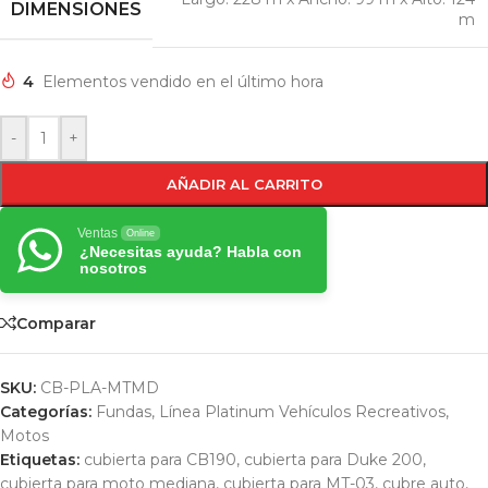
DIMENSIONES
m
4
Elementos vendido en el último hora
-
+
AÑADIR AL CARRITO
Ventas
Online
¿Necesitas ayuda? Habla con
nosotros
Comparar
SKU:
CB-PLA-MTMD
Categorías:
Fundas
,
Línea Platinum Vehículos Recreativos
,
Motos
Etiquetas:
cubierta para CB190
,
cubierta para Duke 200
,
cubierta para moto mediana
,
cubierta para MT-03
,
cubre auto
,