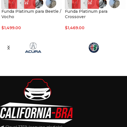
-
+
-
+
Funda Platinum para Beetle /
Funda Platinum para
Vocho
Crossover
$
1,499.00
$
1,469.00