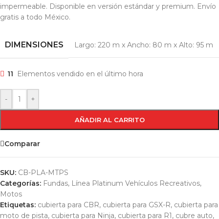
impermeable. Disponible en versión estándar y premium. Envío
gratis a todo México.
DIMENSIONES
Largo: 220 m x Ancho: 80 m x Alto: 95 m
11
Elementos vendido en el último hora
-
+
AÑADIR AL CARRITO
Comparar
SKU:
CB-PLA-MTPS
Categorías:
Fundas
,
Línea Platinum Vehículos Recreativos
,
Motos
Etiquetas:
cubierta para CBR
,
cubierta para GSX-R
,
cubierta para
moto de pista
,
cubierta para Ninja
,
cubierta para R1
,
cubre auto
,