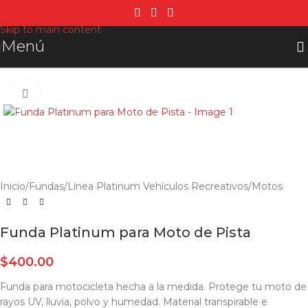
Skip to navigation
Skip to main content
Menú
Click para agrandar
Inicio
/
Fundas
/
Línea Platinum Vehículos Recreativos
/
Motos
Funda Platinum para Moto de Pista
$
400.00
Funda para motocicleta hecha a la medida. Protege tu moto de
rayos UV, lluvia, polvo y humedad. Material transpirable e