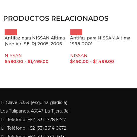
PRODUCTOS RELACIONADOS
Antifaz para NISSAN Altima
Antifaz para NISSAN Altima
(version SE-R) 2005-2006
1998-2001
NISSAN
NISSAN
$
490.00
-
$
1,499.00
$
490.00
-
$
1,499.00
Clavel 3359 (esquina gladiola)
Los Tulipanes, 45647 La Tijera, Jal.
Teléfono:
+52 (33) 1728 5247
Teléfono:
+52 (33) 3614 0672
Teléfono:
+52 (33) 1732 7513