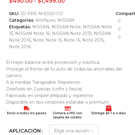
$
490.00
-
$
1,499.00
SKU:
JD-PRE-NIS020-CO
Comparti
Categorías:
Antifaces
,
NISSAN
Etiquetas:
NISSAN
,
NISSAN Note
,
NISSAN Note
15
,
NISSAN Note 16
,
NISSAN Note 2015
,
NISSAN
Note 2016
,
Note
,
Note 15
,
Note 16
,
Note 2015
,
Note 2016
El mejor balance entre protección y estética.
Protege el frente de tu auto de todas las anomalías del
camino.
A la medida Transpirable Repelente.
Diseñado en 2 piezas (cofre y fascia).
Fabricado en vinipiel afelpado y repelente.
Disponible en dos versiones estándar o premium.
Envío a todos los paises
Compra a MSI con
Entrega de 1 a 4 días
tarjeta de crédito
APLICACIÓN