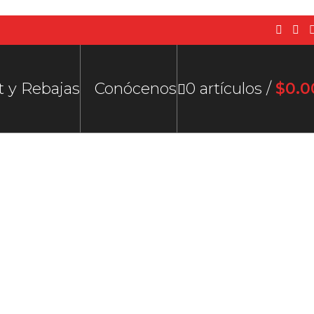
t y Rebajas
Conócenos
0
artículos
/
$
0.0