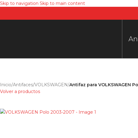
Skip to navigation
Skip to main content
An
Inicio
/
Antifaces
/
VOLKSWAGEN
/
Antifaz para VOLKSWAGEN Po
Volver a productos