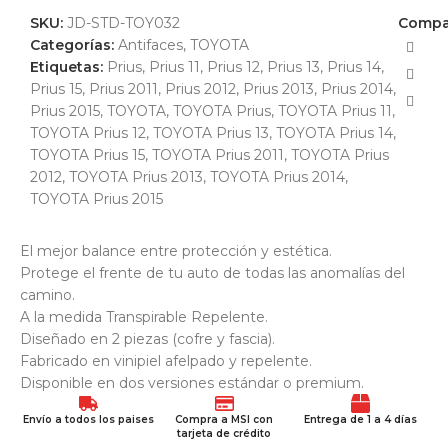
SKU:
JD-STD-TOY032
Compar
Categorías:
Antifaces
,
TOYOTA
Etiquetas:
Prius
,
Prius 11
,
Prius 12
,
Prius 13
,
Prius 14
,
Prius 15
,
Prius 2011
,
Prius 2012
,
Prius 2013
,
Prius 2014
,
Prius 2015
,
TOYOTA
,
TOYOTA Prius
,
TOYOTA Prius 11
,
TOYOTA Prius 12
,
TOYOTA Prius 13
,
TOYOTA Prius 14
,
TOYOTA Prius 15
,
TOYOTA Prius 2011
,
TOYOTA Prius
2012
,
TOYOTA Prius 2013
,
TOYOTA Prius 2014
,
TOYOTA Prius 2015
El mejor balance entre protección y estética.
Protege el frente de tu auto de todas las anomalías del
camino.
A la medida Transpirable Repelente.
Diseñado en 2 piezas (cofre y fascia).
Fabricado en vinipiel afelpado y repelente.
Disponible en dos versiones estándar o premium.
Envío a todos los paises
Compra a MSI con
Entrega de 1 a 4 días
tarjeta de crédito