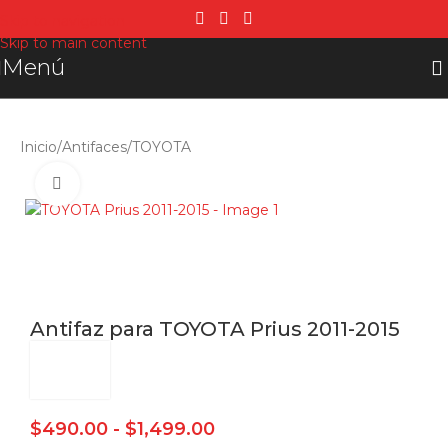
Skip to navigation
Skip to main content
Menú
Inicio
/
Antifaces
/
TOYOTA
Click para agrandar
Antifaz para TOYOTA Prius 2011-2015
$
490.00
-
$
1,499.00