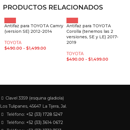
PRODUCTOS RELACIONADOS
Antifaz para TOYOTA Camry
Antifaz para TOYOTA
(version SE) 2012-2014
Corolla (tenemos las 2
versiones, SE y LE) 2017-
2019
TOYOTA
$
490.00
-
$
1,499.00
TOYOTA
$
490.00
-
$
1,499.00
Clavel 3359 (esquina gladiola)
Los Tulipanes, 45647 La Tijera, Jal.
Teléfono:
+52 (33) 1728 5247
Teléfono:
+52 (33) 3614 0672