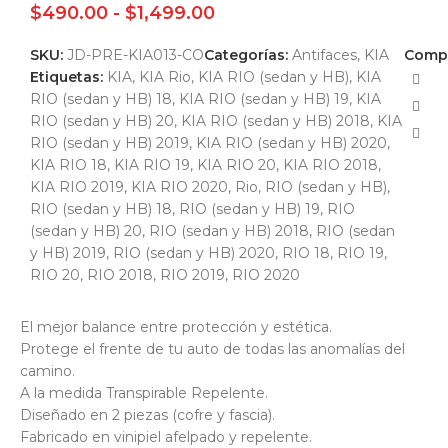
$
490.00
-
$
1,499.00
SKU:
JD-PRE-KIA013-CO
Categorías:
Antifaces
,
KIA
Compa
Etiquetas:
KIA
,
KIA Rio
,
KIA RIO (sedan y HB)
,
KIA
RIO (sedan y HB) 18
,
KIA RIO (sedan y HB) 19
,
KIA
RIO (sedan y HB) 20
,
KIA RIO (sedan y HB) 2018
,
KIA
RIO (sedan y HB) 2019
,
KIA RIO (sedan y HB) 2020
,
KIA RIO 18
,
KIA RIO 19
,
KIA RIO 20
,
KIA RIO 2018
,
KIA RIO 2019
,
KIA RIO 2020
,
Rio
,
RIO (sedan y HB)
,
RIO (sedan y HB) 18
,
RIO (sedan y HB) 19
,
RIO
(sedan y HB) 20
,
RIO (sedan y HB) 2018
,
RIO (sedan
y HB) 2019
,
RIO (sedan y HB) 2020
,
RIO 18
,
RIO 19
,
RIO 20
,
RIO 2018
,
RIO 2019
,
RIO 2020
El mejor balance entre protección y estética.
Protege el frente de tu auto de todas las anomalías del
camino.
A la medida Transpirable Repelente.
Diseñado en 2 piezas (cofre y fascia).
Fabricado en vinipiel afelpado y repelente.