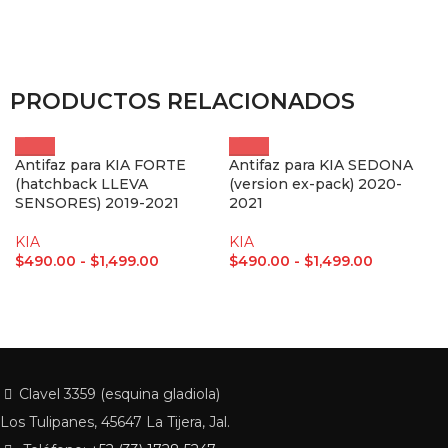
PRODUCTOS RELACIONADOS
Antifaz para KIA FORTE
Antifaz para KIA SEDONA
(hatchback LLEVA
(version ex-pack) 2020-
SENSORES) 2019-2021
2021
KIA
KIA
$
490.00
-
$
1,499.00
$
490.00
-
$
1,499.00
Clavel 3359 (esquina gladiola)
Los Tulipanes, 45647 La Tijera, Jal.