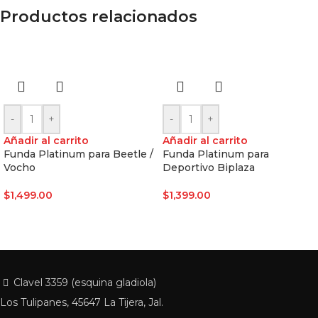
Productos relacionados
-
+
-
+
Añadir al carrito
Añadir al carrito
Funda Platinum para Beetle /
Funda Platinum para
Vocho
Deportivo Biplaza
$
1,499.00
$
1,399.00
Clavel 3359 (esquina gladiola)
Los Tulipanes, 45647 La Tijera, Jal.