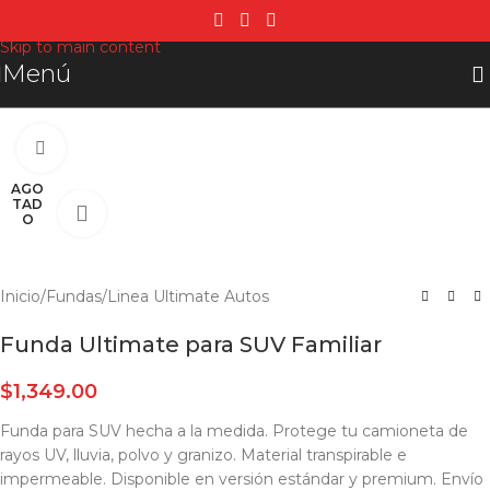
Skip to navigation
Skip to main content
Menú
Click para agrandar
AGO
TAD
O
Inicio
/
Fundas
/
Linea Ultimate Autos
Funda Ultimate para SUV Familiar
$
1,349.00
Funda para SUV hecha a la medida. Protege tu camioneta de
rayos UV, lluvia, polvo y granizo. Material transpirable e
impermeable. Disponible en versión estándar y premium. Envío