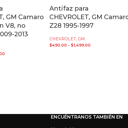
a
Antifaz para
, GM Camaro
CHEVROLET, GM Camar
on V8, no
Z28 1995-1997
2009-2013
CHEVROLET, GM
$
490.00
-
$
1,499.00
.00
ENCUÉNTRANOS TAMBIÉN EN