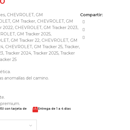
00
ces
,
CHEVROLET, GM
Compartir:
LET, GM Tracker
,
CHEVROLET, GM
r 2022
,
CHEVROLET, GM Tracker 2023
,
ROLET, GM Tracker 2025
,
ET, GM Tracker 22
,
CHEVROLET, GM
24
,
CHEVROLET, GM Tracker 25
,
Tracker
,
23
,
Tracker 2024
,
Tracker 2025
,
Tracker
racker 25
ética.
as anomalías del camino.
te.
o premium.
SI con tarjeta de
Entrega de 1 a 4 días