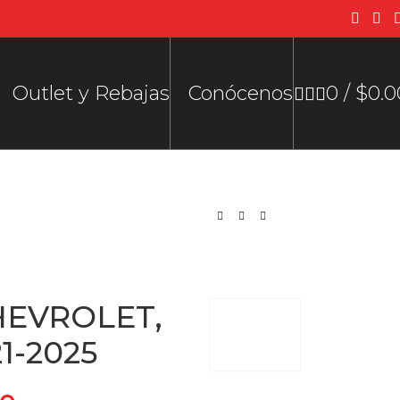
Outlet y Rebajas
Conócenos
0
/
$
0.0
CHEVROLET,
1-2025