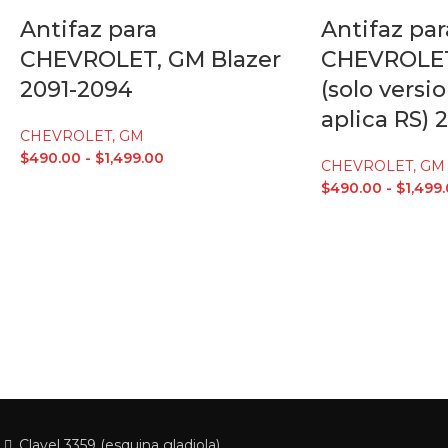
Antifaz para
Antifaz par
CHEVROLET, GM Blazer
CHEVROLET
2091-2094
(solo versi
aplica RS) 
CHEVROLET, GM
$
490.00
-
$
1,499.00
CHEVROLET, GM
$
490.00
-
$
1,499
Clavel 3359 (esquina gladiola)