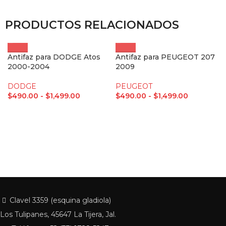
PRODUCTOS RELACIONADOS
Antifaz para DODGE Atos
Antifaz para PEUGEOT 207
2000-2004
2009
DODGE
PEUGEOT
$
490.00
-
$
1,499.00
$
490.00
-
$
1,499.00
Clavel 3359 (esquina gladiola)
Los Tulipanes, 45647 La Tijera, Jal.