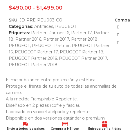
$
490.00
-
$
1,499.00
SKU:
JD-PRE-PEU003-CO
Compar
Categorías:
Antifaces
,
PEUGEOT
Etiquetas:
Partner
,
Partner 16
,
Partner 17
,
Partner
18
,
Partner 2016
,
Partner 2017
,
Partner 2018
,
PEUGEOT
,
PEUGEOT Partner
,
PEUGEOT Partner
16
,
PEUGEOT Partner 17
,
PEUGEOT Partner 18
,
PEUGEOT Partner 2016
,
PEUGEOT Partner 2017
,
PEUGEOT Partner 2018
El mejor balance entre protección y estética.
Protege el frente de tu auto de todas las anomalías del
camino.
A la medida Transpirable Repelente.
Diseñado en 2 piezas (cofre y fascia).
Fabricado en vinipiel afelpado y repelente.
Disponible en dos versiones estándar o premium.
Envío a todos los paises
Compra a MSI con
Entrega de 1 a 4 días