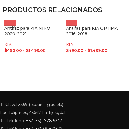
PRODUCTOS RELACIONADOS
Antifaz para KIA NIRO
Antifaz para KIA OPTIMA
2020-2021
2016-2018
KIA
KIA
$
490.00
-
$
1,499.00
$
490.00
-
$
1,499.00
Clavel 3359 (esquina gladiola)
Los Tulipanes, 45647 La Tijera, Jal.
Teléfono:
+52 (33) 1728 5247
Teléfono:
+52 (33) 3614 0672