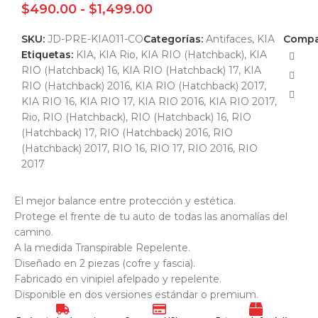
$
490.00
-
$
1,499.00
SKU:
JD-PRE-KIA011-CO
Categorías:
Antifaces
,
KIA
Compar
Etiquetas:
KIA
,
KIA Rio
,
KIA RIO (Hatchback)
,
KIA
RIO (Hatchback) 16
,
KIA RIO (Hatchback) 17
,
KIA
RIO (Hatchback) 2016
,
KIA RIO (Hatchback) 2017
,
KIA RIO 16
,
KIA RIO 17
,
KIA RIO 2016
,
KIA RIO 2017
,
Rio
,
RIO (Hatchback)
,
RIO (Hatchback) 16
,
RIO
(Hatchback) 17
,
RIO (Hatchback) 2016
,
RIO
(Hatchback) 2017
,
RIO 16
,
RIO 17
,
RIO 2016
,
RIO
2017
El mejor balance entre protección y estética.
Protege el frente de tu auto de todas las anomalías del
camino.
A la medida Transpirable Repelente.
Diseñado en 2 piezas (cofre y fascia).
Fabricado en vinipiel afelpado y repelente.
Disponible en dos versiones estándar o premium.