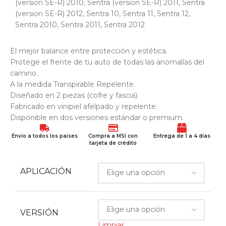
(version SE-R) 2010
,
Sentra (version SE-R) 2011
,
Sentra
(version SE-R) 2012
,
Sentra 10
,
Sentra 11
,
Sentra 12
,
Sentra 2010
,
Sentra 2011
,
Sentra 2012
El mejor balance entre protección y estética.
Protege el frente de tu auto de todas las anomalías del
camino.
A la medida Transpirable Repelente.
Diseñado en 2 piezas (cofre y fascia).
Fabricado en vinipiel afelpado y repelente.
Disponible en dos versiones estándar o premium.
Envío a todos los paises
Compra a MSI con
Entrega de 1 a 4 días
tarjeta de crédito
APLICACIÓN
VERSIÓN
Limpiar