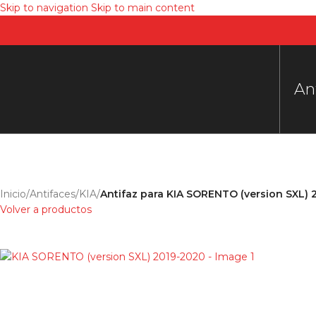
Skip to navigation
Skip to main content
An
Inicio
/
Antifaces
/
KIA
/
Antifaz para KIA SORENTO (version SXL)
Volver a productos