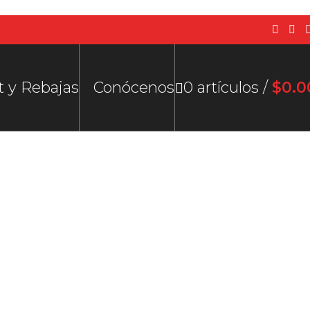
t y Rebajas
Conócenos
0
artículos
/
$
0.0